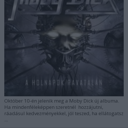
Október 10-én jelenik meg a Moby Dick új albuma.
Ha mindenféleképpen szeretnél hozzájutni,
ráadásul kedvezményekkel, jól teszed, ha ellátogatsz
...