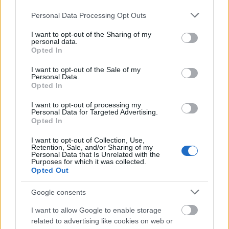
Please note that this website/app uses one or more Google
Personal Data Processing Opt Outs
services and may gather and store information including but
not limited to your visit or usage behaviour. You may click to
I want to opt-out of the Sharing of my
personal data.
grant or deny consent to Google and its third-party tags to
Interjú Csákvári Lászlóval
Opted In
use your data for below specified purposes in below Google
Metalkilincs
•
2011. augusztus 29.
6
consent section.
I want to opt-out of the Sale of my
Personal Data.
Opted In
I want to opt-out of processing my
Personal Data for Targeted Advertising.
Opted In
I want to opt-out of Collection, Use,
Retention, Sale, and/or Sharing of my
Personal Data that Is Unrelated with the
Purposes for which it was collected.
Opted Out
Google consents
I want to allow Google to enable storage
related to advertising like cookies on web or