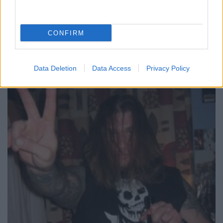
Interjú Takács Miklóssal, a Helgrind
magyar gitárosával
CONFIRM
Metalkilincs
•
2011. augusztus 29.
0
Data Deletion
Data Access
Privacy Policy