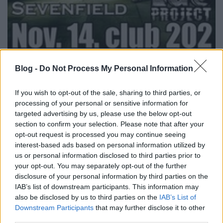
Blog -
Do Not Process My Personal Information
Idén se szeri se száma azoknak a világhírű
zenekaroknak, akik hozzánk látogatnak. De nem is
If you wish to opt-out of the sale, sharing to third parties, or
akarok erről hosszan értekezni, hiszen ezt már ...
processing of your personal or sensitive information for
targeted advertising by us, please use the below opt-out
section to confirm your selection. Please note that after your
opt-out request is processed you may continue seeing
interest-based ads based on personal information utilized by
us or personal information disclosed to third parties prior to
your opt-out. You may separately opt-out of the further
disclosure of your personal information by third parties on the
IAB’s list of downstream participants. This information may
also be disclosed by us to third parties on the
IAB’s List of
Downstream Participants
that may further disclose it to other
third parties.