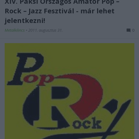
XIV. Paksi Országos Amatőr Pop –
Rock – Jazz Fesztivál - már lehet
jelentkezni!
Metalkilincs
•
2011. augusztus 31.
0