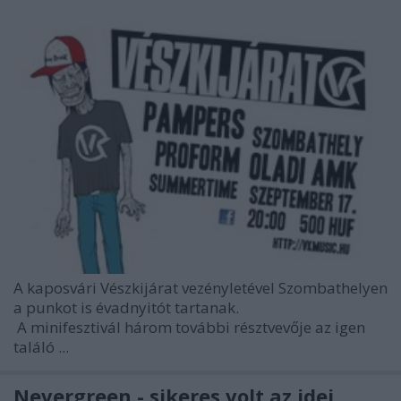
A kaposvári Vészkijárat vezényletével Szombathelyen
a punkot is évadnyitót tartanak.
A minifesztivál három további résztvevője az igen
találó ...
Nevergreen - sikeres volt az idei