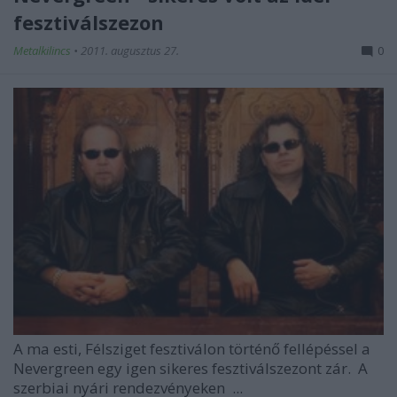
fesztiválszezon
Metalkilincs
•
2011. augusztus 27.
0
A ma esti, Félsziget fesztiválon történő fellépéssel a
Nevergreen egy igen sikeres fesztiválszezont zár. A
szerbiai nyári rendezvényeken ...