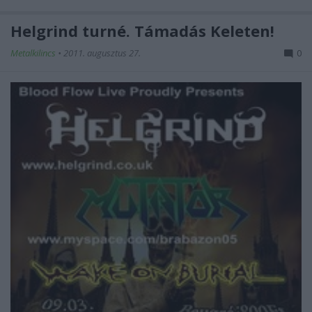
Helgrind turné. Támadás Keleten!
Metalkilincs
•
2011. augusztus 27.
0