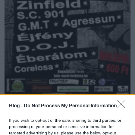
Blog -
Do Not Process My Personal Information
Mikulás előszombatján ( már ha létezik ilyen) a
If you wish to opt-out of the sale, sharing to third parties, or
Rocktusa koncertsorozat a Vadvirág Táncházba
processing of your personal or sensitive information for
látogat. Mint azt már a Rocktusa programok figyelői
targeted advertising by us, please use the below opt-out