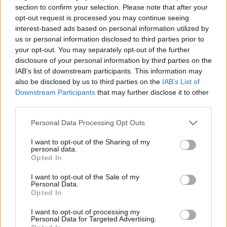
megszokhatták, most is egy több zenekaros
section to confirm your selection. Please note that after your
minifesztiválra számíthattok.
opt-out request is processed you may continue seeing
interest-based ads based on personal information utilized by
A sort aznap este majd a Zinfield kezdi. Ők egy két
us or personal information disclosed to third parties prior to
éve alakult budapesti zenekar és folyamatosan
your opt-out. You may separately opt-out of the further
dolgoznak a egy igazi "zinfield" hangzás
disclosure of your personal information by third parties on the
kialakításán. Az estén a következő két zenekar az S.C.
IAB’s list of downstream participants. This information may
901 és a GM.T. lesz majd őket követi majd a
also be disclosed by us to third parties on the
IAB’s List of
budapesti Agressun. Veszprémből érkezik majd az
Downstream Participants
that may further disclose it to other
Éjfény a bulira, és róluk azt kell tudni, hogy a
third parties.
következő lemezükön dolgoznak. A stílusuk
Please note that this website/app uses one or more Google
Personal Data Processing Opt Outs
motscharmetal és ha fogalmad sincs arról, hogy ez
services and may gather and store information including but
mit jelenthet,akkor feltétlenül meg kell nézned őket.
not limited to your visit or usage behaviour. You may click to
I want to opt-out of the Sharing of my
Az est fellépői között van a hatvani D.O.J. is, akik
personal data.
grant or deny consent to Google and its third-party tags to
hamarosan rögzítik néhány első dalukat illetve a
Opted In
use your data for below specified purposes in below Google
budapesti Éberálom, akik rendszeres fellépői a
consent section.
I want to opt-out of the Sale of my
Rocktusa fesztiváloknak. Az estet a révkomáromi
Personal Data.
Corelosa zárja, akikről azt kell tudni, hogy 2006-ban
Opted In
alakultak és több átalakulás után végre újra aktívan
I want to opt-out of processing my
koncerteznek és ebben a felállásban először lépnek
Personal Data for Targeted Advertising.
majd fel a fővárosban.