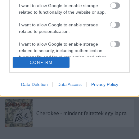
I want to allow Google to enable storage
Cadaveres klipforgatás, Don Gatto új EP
related to functionality of the website or app.
megjelenés a Dürerben - 2012.04.14.
I want to allow Google to enable storage
related to personalization.
I want to allow Google to enable storage
Long Road - Interjú
related to security, including authentication
functionality and fraud prevention, and other
CONFIRM
user protection.
Kalapács: Poklok és mennyek között -
előrendelhető!
Data Deletion
Data Access
Privacy Policy
Cherokee - mindent feltettek egy lapra