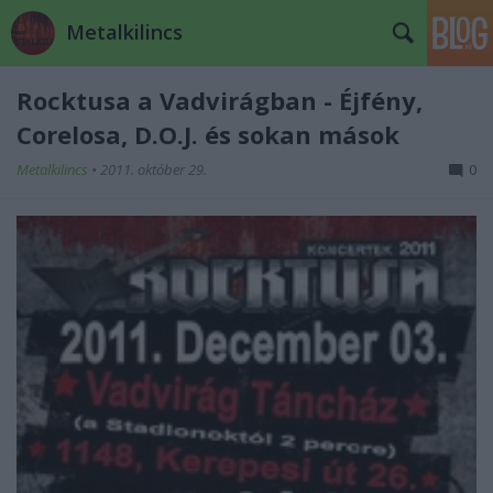
Metalkilincs
Rocktusa a Vadvirágban - Éjfény,
Corelosa, D.O.J. és sokan mások
Metalkilincs
•
2011. október 29.
0