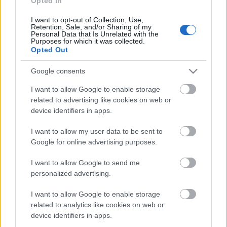
Opted In
2011. 12.03.
I want to opt-out of Collection, Use,
Retention, Sale, and/or Sharing of my
Vadvirág Táncház
Personal Data that Is Unrelated with the
Purposes for which it was collected.
Kapunyitás: 18 óra
Opted Out
Belépő : 600 HUF
Google consents
I want to allow Google to enable storage
related to advertising like cookies on web or
Címkék:
ajánló
device identifiers in apps.
I want to allow my user data to be sent to
Google for online advertising purposes.
Ajánlott bejegyzések:
I want to allow Google to send me
personalized advertising.
Pulzus 2012 - a péceli No More Gravity
I want to allow Google to enable storage
vitte el a fődíjat
related to analytics like cookies on web or
device identifiers in apps.