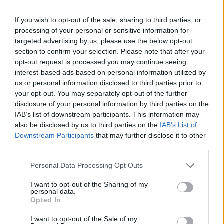
If you wish to opt-out of the sale, sharing to third parties, or
processing of your personal or sensitive information for
targeted advertising by us, please use the below opt-out
section to confirm your selection. Please note that after your
opt-out request is processed you may continue seeing
interest-based ads based on personal information utilized by
us or personal information disclosed to third parties prior to
your opt-out. You may separately opt-out of the further
disclosure of your personal information by third parties on the
IAB’s list of downstream participants. This information may
also be disclosed by us to third parties on the
IAB’s List of
Downstream Participants
that may further disclose it to other
third parties.
Please note that this website/app uses one or more Google
Personal Data Processing Opt Outs
services and may gather and store information including but
not limited to your visit or usage behaviour. You may click to
I want to opt-out of the Sharing of my
personal data.
grant or deny consent to Google and its third-party tags to
„Békét találsz a bolyongás után…” A harminchárom
Opted In
use your data for below specified purposes in below Google
év után újra megzenésített Horváth Attila vers, az
consent section.
I want to opt-out of the Sale of my
Emberi szóval kezdő sorai még a ...