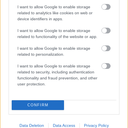
I want to allow Google to enable storage
related to analytics like cookies on web or
device identifiers in apps.
I want to allow Google to enable storage
related to functionality of the website or app.
I want to allow Google to enable storage
related to personalization.
I want to allow Google to enable storage
related to security, including authentication
functionality and fraud prevention, and other
user protection.
Április 6-án, pénteken tartja az Amaranth (
CONFIRM
Nightwish cover band) bemutatkozó koncertjét a
Crazy Mamában. A nemrégiben alakult Nightwish
cover ...
Data Deletion
Data Access
Privacy Policy