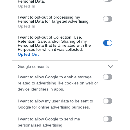
Personal Data.
Opted In
Amaranth bemutatkozó koncert,
I want to opt-out of processing my
Personal Data for Targeted Advertising.
vendég: Cherokee, Álomút -
Opted In
2012.04.06.
I want to opt-out of Collection, Use,
Retention, Sale, and/or Sharing of my
Metalkilincs
•
2012. március 31.
0
Personal Data that Is Unrelated with the
Purposes for which it was collected.
Opted Out
Google consents
I want to allow Google to enable storage
related to advertising like cookies on web or
device identifiers in apps.
I want to allow my user data to be sent to
Google for online advertising purposes.
I want to allow Google to send me
personalized advertising.