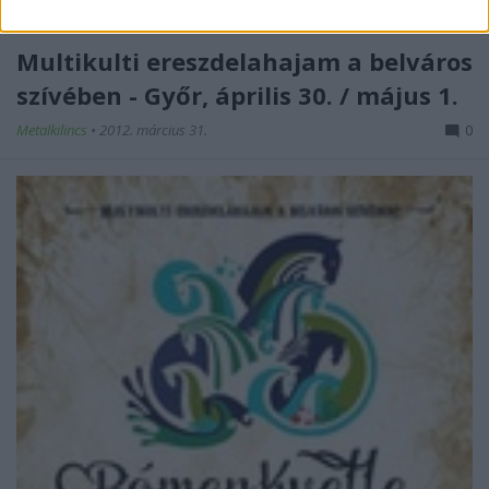
Multikulti ereszdelahajam a belváros
szívében - Győr, április 30. / május 1.
Metalkilincs
•
2012. március 31.
0