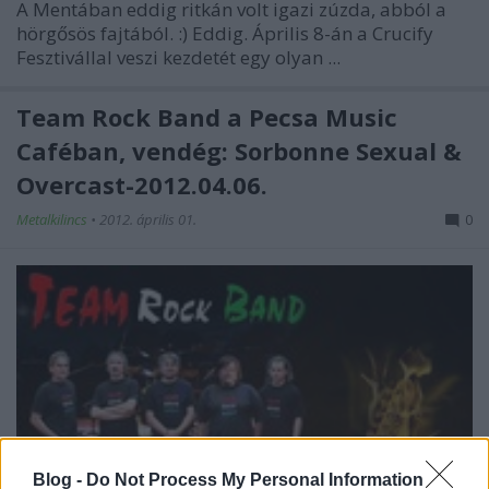
A Mentában eddig ritkán volt igazi zúzda, abból a
hörgősös fajtából. :) Eddig. Április 8-án a Crucify
Fesztivállal veszi kezdetét egy olyan ...
Team Rock Band a Pecsa Music
Caféban, vendég: Sorbonne Sexual &
Overcast-2012.04.06.
Metalkilincs
•
2012. április 01.
0
Blog -
Do Not Process My Personal Information